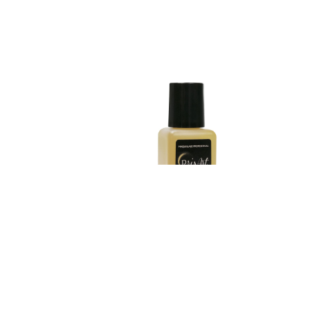
Adhesivo Mastix FX 40 ML
$
8.500