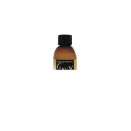
Adhesivo Pros-Aide 60 ML
$
23.760